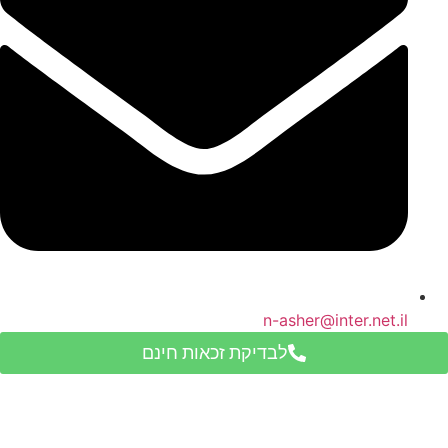
n-asher@inter.net.il
לבדיקת זכאות חינם