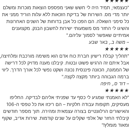
★
★
★
★
★
"כעצמאי, תמיד היה לי חשש שאני מפספס הוצאות מוכרות ומשלם
יותר מדי מס. השירות של בדיקת הזכאות ללא עלות הוריד ממני את
כל סימני השאלה. הם הפכו כל אבן בדוחות של השנים האחרונות
והשיגו לי החזר מס משמעותי ישירות לחשבון הבנק. מקצוענים
אמיתיים שאפשר לסמוך עליהם."
– משה ב., באר שבע
★
★
★
★
★
"תהליך קבלת רישיון חברת כוח אדם הוא משימה מורכבת ומלחיצה,
אבל איתם זה הרגיש פשוט ובטוח. קיבלנו מענה מדויק לכל דרישה
של הממונה, הכוונה פיננסית נכונה ושקט נפשי לכל אורך הדרך. ליווי
ברמה הגבוהה ביותר מקצה לקצה."
– דוד ס., חיפה
★
★
★
★
★
"לא האמנתי שמגיע לי כסף עד שפניתי אליהם לבדיקה. החליפו
מעסיקים, תקופות עבודה חלקיות – הם ריכזו את כל טפסי ה-106
והאישורים הרלוונטיים בצורה עצמאית ומהירה. תוך מספר חודשים
קיבלתי החזר של אלפי שקלים על שנים קודמות. שירות אדיב, שקוף
ומאוד מומלץ!"