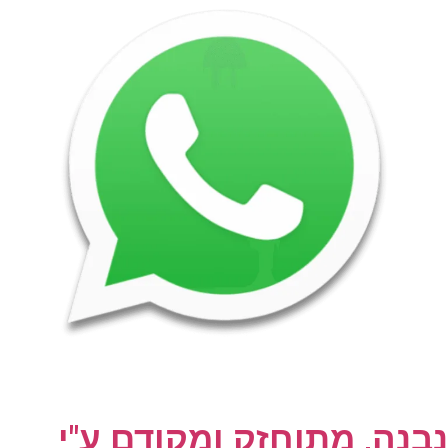
נבנה, מתוחזק ומקודם ע"י