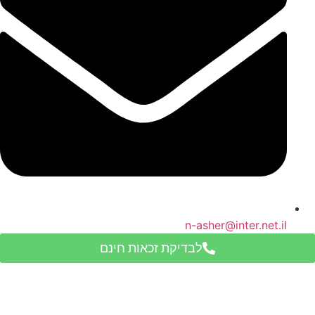
n-asher@inter.net.il
לבדיקת זכאות חינם