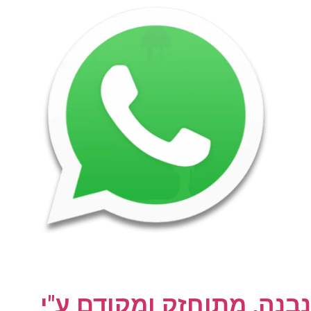
נבנה, מתוחזק ומקודם ע"י