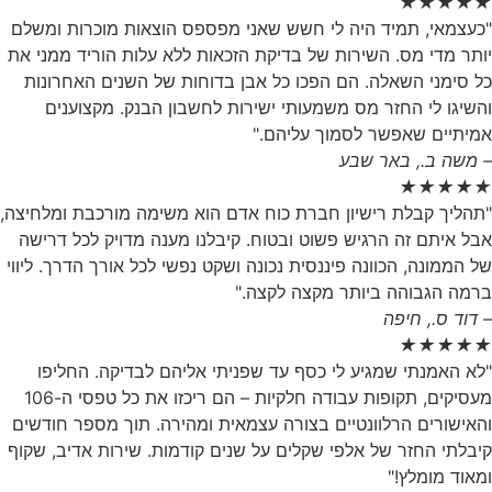
★
★
★
★
★
"כעצמאי, תמיד היה לי חשש שאני מפספס הוצאות מוכרות ומשלם
יותר מדי מס. השירות של בדיקת הזכאות ללא עלות הוריד ממני את
כל סימני השאלה. הם הפכו כל אבן בדוחות של השנים האחרונות
והשיגו לי החזר מס משמעותי ישירות לחשבון הבנק. מקצוענים
אמיתיים שאפשר לסמוך עליהם."
– משה ב., באר שבע
★
★
★
★
★
"תהליך קבלת רישיון חברת כוח אדם הוא משימה מורכבת ומלחיצה,
אבל איתם זה הרגיש פשוט ובטוח. קיבלנו מענה מדויק לכל דרישה
של הממונה, הכוונה פיננסית נכונה ושקט נפשי לכל אורך הדרך. ליווי
ברמה הגבוהה ביותר מקצה לקצה."
– דוד ס., חיפה
★
★
★
★
★
"לא האמנתי שמגיע לי כסף עד שפניתי אליהם לבדיקה. החליפו
מעסיקים, תקופות עבודה חלקיות – הם ריכזו את כל טפסי ה-106
והאישורים הרלוונטיים בצורה עצמאית ומהירה. תוך מספר חודשים
קיבלתי החזר של אלפי שקלים על שנים קודמות. שירות אדיב, שקוף
ומאוד מומלץ!"