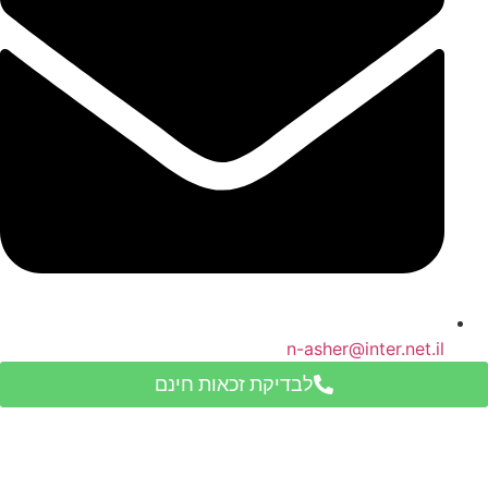
n-asher@inter.net.il
לבדיקת זכאות חינם