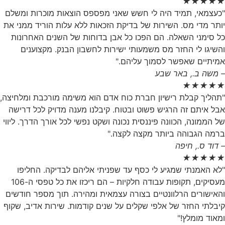
★
★
★
★
★
"כעצמאי, תמיד היה לי חשש שאני מפספס הוצאות מוכרות ומשלם
יותר מדי מס. השירות של בדיקת הזכאות ללא עלות הוריד ממני את
כל סימני השאלה. הם הפכו כל אבן בדוחות של השנים האחרונות
והשיגו לי החזר מס משמעותי ישירות לחשבון הבנק. מקצוענים
אמיתיים שאפשר לסמוך עליהם."
– משה ב., באר שבע
★
★
★
★
★
"תהליך קבלת רישיון חברת כוח אדם הוא משימה מורכבת ומלחיצה,
אבל איתם זה הרגיש פשוט ובטוח. קיבלנו מענה מדויק לכל דרישה
של הממונה, הכוונה פיננסית נכונה ושקט נפשי לכל אורך הדרך. ליווי
ברמה הגבוהה ביותר מקצה לקצה."
– דוד ס., חיפה
★
★
★
★
★
"לא האמנתי שמגיע לי כסף עד שפניתי אליהם לבדיקה. החליפו
מעסיקים, תקופות עבודה חלקיות – הם ריכזו את כל טפסי ה-106
והאישורים הרלוונטיים בצורה עצמאית ומהירה. תוך מספר חודשים
קיבלתי החזר של אלפי שקלים על שנים קודמות. שירות אדיב, שקוף
ומאוד מומלץ!"