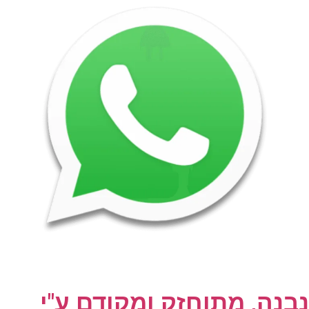
נבנה, מתוחזק ומקודם ע"י