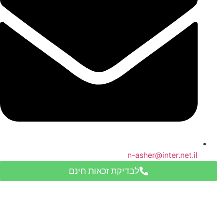
n-asher@inter.net.il
לבדיקת זכאות חינם