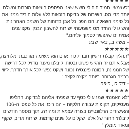
★
★
★
★
★
"כעצמאי, תמיד היה לי חשש שאני מפספס הוצאות מוכרות ומשלם
יותר מדי מס. השירות של בדיקת הזכאות ללא עלות הוריד ממני את
כל סימני השאלה. הם הפכו כל אבן בדוחות של השנים האחרונות
והשיגו לי החזר מס משמעותי ישירות לחשבון הבנק. מקצוענים
אמיתיים שאפשר לסמוך עליהם."
– משה ב., באר שבע
★
★
★
★
★
"תהליך קבלת רישיון חברת כוח אדם הוא משימה מורכבת ומלחיצה,
אבל איתם זה הרגיש פשוט ובטוח. קיבלנו מענה מדויק לכל דרישה
של הממונה, הכוונה פיננסית נכונה ושקט נפשי לכל אורך הדרך. ליווי
ברמה הגבוהה ביותר מקצה לקצה."
– דוד ס., חיפה
★
★
★
★
★
"לא האמנתי שמגיע לי כסף עד שפניתי אליהם לבדיקה. החליפו
מעסיקים, תקופות עבודה חלקיות – הם ריכזו את כל טפסי ה-106
והאישורים הרלוונטיים בצורה עצמאית ומהירה. תוך מספר חודשים
קיבלתי החזר של אלפי שקלים על שנים קודמות. שירות אדיב, שקוף
ומאוד מומלץ!"