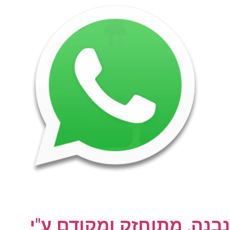
נבנה, מתוחזק ומקודם ע"י